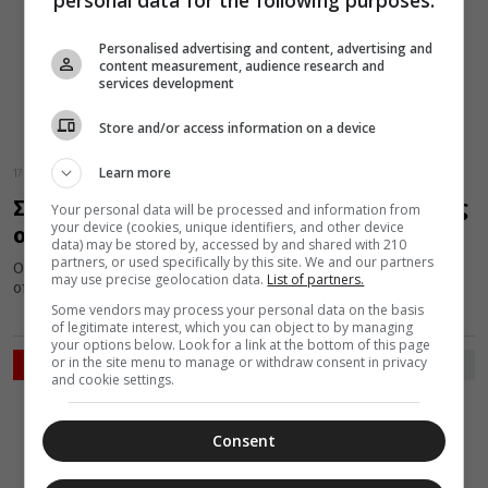
personal data for the following purposes:
Personalised advertising and content, advertising and
content measurement, audience research and
services development
Store and/or access information on a device
Learn more
17 Απριλίου 2016
Σήμερα 17 Απριλίου εορτάζει ο Όσιος Σάββας
Your personal data will be processed and information from
your device (cookies, unique identifiers, and other device
ο νέος ο Εν Καλύμνω
data) may be stored by, accessed by and shared with 210
partners, or used specifically by this site. We and our partners
Ο Όσιος Σάββας ο Νέος, κατά κόσμο Βασίλειος, τη μνήμη του
may use precise geolocation data.
List of partners.
οποίου τιμά σήμερα η Εκκλησία, γεννήθηκε το έτος...
Some vendors may process your personal data on the basis
of legitimate interest, which you can object to by managing
your options below. Look for a link at the bottom of this page
or in the site menu to manage or withdraw consent in privacy
ΡΟΗ ΕΙΔΗΣΕΩΝ
and cookie settings.
ΕΛΛΑΔΑ
ΜΗΤΡΟΠΟΛΕΙΣ
Consent
07 Αυγούστου 2026
16:45
Στελέχη των