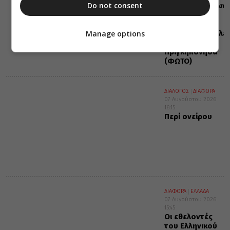
Do not consent
κατασκηνώσεων
της
Μητροπόλεως
Manage options
Αλεξανδρουπόλε
στα
Πριγκηπόνησα
(ΦΩΤΟ)
ΔΙΑΛΟΓΟΣ
ΔΙΑΦΟΡΑ
07 Αυγούστου 2026
16:15
Περί ονείρου
ΔΙΑΦΟΡΑ
ΕΛΛΑΔΑ
07 Αυγούστου 2026
15:45
Οι εθελοντές
του Ελληνικού