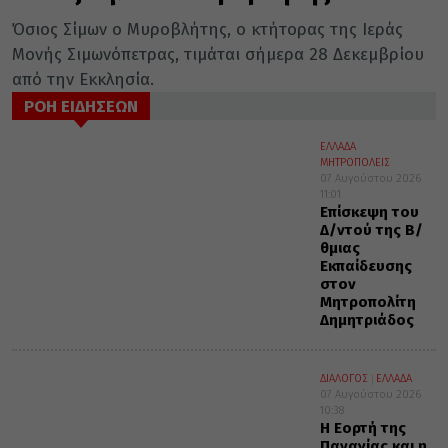
Όσιος Σίμων ο Μυροβλήτης, ο κτήτορας της Ιεράς
Μονής Σιμωνόπετρας, τιμάται σήμερα 28 Δεκεμβρίου
από την Εκκλησία.
ΡΟΗ ΕΙΔΗΣΕΩΝ
ΕΛΛΑΔΑ
ΜΗΤΡΟΠΟΛΕΙΣ
07 Αυγούστου 2026
11:01
Επίσκεψη του
Δ/ντού της Β/
θμιας
Εκπαίδευσης
στον
Μητροπολίτη
Δημητριάδος
ΔΙΑΛΟΓΟΣ
ΕΛΛΑΔΑ
07 Αυγούστου 2026
10:38
Η Εορτή της
Παναγίας και η