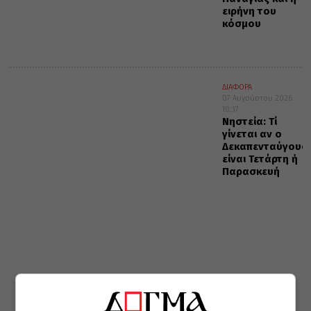
ειρήνη του
κόσμου
ΔΙΑΦΟΡΑ
07 Αυγούστου 2026
10:37
Νηστεία: Τί
γίνεται αν ο
Δεκαπενταύγουσ
είναι Τετάρτη ή
Παρασκευή