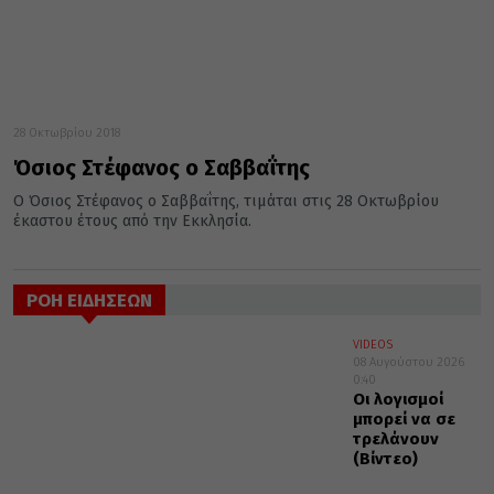
28 Οκτωβρίου 2018
Όσιος Στέφανος ο Σαββαΐτης
Ο Όσιος Στέφανος ο Σαββαΐτης, τιμάται στις 28 Οκτωβρίου
έκαστου έτους από την Εκκλησία.
ΡΟΗ ΕΙΔΗΣΕΩΝ
VIDEOS
08 Αυγούστου 2026
0:40
Οι λογισμοί
μπορεί να σε
τρελάνουν
(Βίντεο)