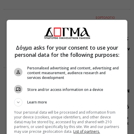
ΕΟΡΤΟΛΟΓΙΟ
08 Αυγούστου 2026
0:39
Σαν σήμερα:
Όλες οι εορτές
και γεγονότα
Δόγμα asks for your consent to use your
που συνέβησαν
personal data for the following purposes:
08 Αυγούστου
Personalised advertising and content, advertising and
content measurement, audience research and
ΔΙΑΦΟΡΑ
ΕΛΛΑΔΑ
services development
07 Αυγούστου 2026
20:00
Store and/or access information on a device
Η LEROY MERLIN
στηρίζει τον
Ελληνικό
Learn more
Ερυθρό Σταυρό
Your personal data will be processed and information from
με δωρεά
your device (cookies, unique identifiers, and other device
επιχειρησιακού
data) may be stored by, accessed by and shared with 210
εξοπλισμού για
partners, or used specifically by this site. We and our partners
την
may use precise geolocation data.
List of partners.
αντιμετώπιση