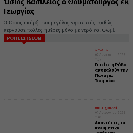
Όσιος Βασίλειος ο Θαυματουργός εκ
Γεωργίας
Ο Όσιος υπήρξε και μεγάλος νηστευτής, καθώς
περνούσε πολλές ημέρες μόνο με νερό και ψωμί.
ΡΟΗ ΕΙΔΗΣΕΩΝ
ΔΙΑΦΟΡΑ
07 Αυγούστου 2026
11:39
Γιατί στη Ρόδο
αποκαλούν την
Παναγια
Τσαμπίκα
Uncategorized
07 Αυγούστου 2026
11:04
Απαντήσεις σε
πνευματικά