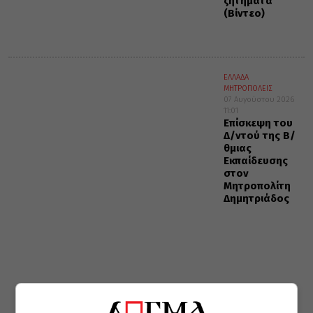
ζητήματα
(Βίντεο)
ΕΛΛΑΔΑ
ΜΗΤΡΟΠΟΛΕΙΣ
07 Αυγούστου 2026
11:01
Επίσκεψη του
Δ/ντού της Β/
θμιας
Εκπαίδευσης
στον
Μητροπολίτη
Δημητριάδος