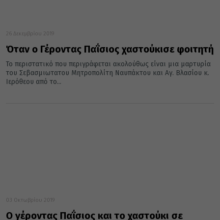
26 Δεκεμβρίου 2019
Όταν ο Γέροντας Παΐσιος χαστούκισε φοιτητή
Το περιστατικό που περιγράφεται ακολούθως είναι μια μαρτυρία
του Σεβασμιωτατου Μητροπολίτη Ναυπάκτου και Αγ. Βλασίου κ.
Ιερόθεου από το...
03 Οκτωβρίου 2019
Ο γέροντας Παΐσιος και το χαστούκι σε