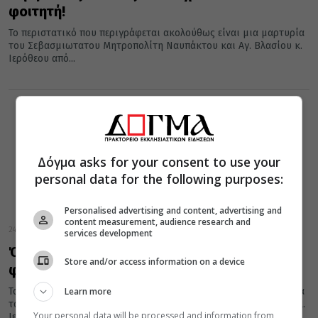
φοιτητή!
Το περιστατικό που περιγράφεται ακολούθως είναι μια μαρτυρία
του Σεβασμιωτατου Μητροπολίτη Ναυπάκτου και Αγ. Βλασίου κ.
Ιερόθεου από...
Δόγμα asks for your consent to use your
personal data for the following purposes:
Personalised advertising and content, advertising and
content measurement, audience research and
24 Ιουνίου 2019
services development
Όταν ο γέροντας Παΐσιος χαστούκισε ένα
Store and/or access information on a device
φοιτητή!
Learn more
Το περιστατικό που περιγράφεται ακολούθως είναι μια μαρτυρία
του Σεβασμιωτατου Μητροπολίτη Ναυπάκτου και Αγ. Βλασίου κ.
Your personal data will be processed and information from
Ιερόθεου από το βιβλίο “...