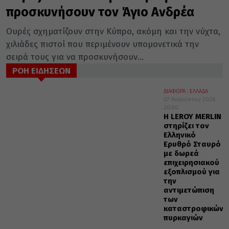
προσκυνήσουν τον Άγιο Ανδρέα
Ουρές σχηματίζουν στην Κύπρο, ακόμη και την νύχτα,
χιλιάδες πιστοί που περιμένουν υπομονετικά την
σειρά τους για να προσκυνήσουν...
ΡΟΗ ΕΙΔΗΣΕΩΝ
ΔΙΑΦΟΡΑ
ΕΛΛΑΔΑ
07 Αυγούστου 2026
20:00
Η LEROY MERLIN
στηρίζει τον
Ελληνικό
Ερυθρό Σταυρό
με δωρεά
επιχειρησιακού
εξοπλισμού για
την
αντιμετώπιση
των
καταστροφικών
πυρκαγιών