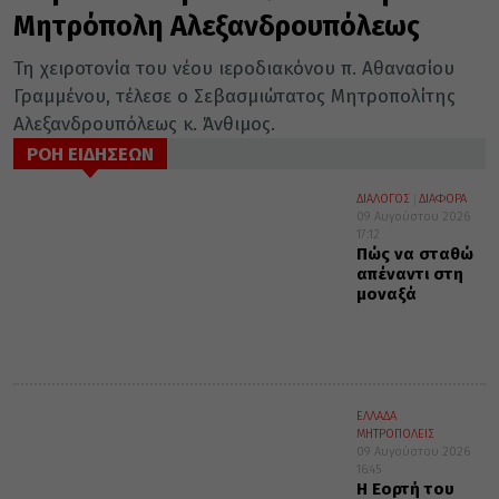
Μητρόπολη Αλεξανδρουπόλεως
Τη χειροτονία του νέου ιεροδιακόνου π. Αθανασίου
Γραμμένου, τέλεσε ο Σεβασμιώτατος Μητροπολίτης
Αλεξανδρουπόλεως κ. Άνθιμος.
ΡΟΗ ΕΙΔΗΣΕΩΝ
ΔΙΑΛΟΓΟΣ
ΔΙΑΦΟΡΑ
09 Αυγούστου 2026
17:12
Πώς να σταθώ
απέναντι στη
μοναξά
ΕΛΛΑΔΑ
ΜΗΤΡΟΠΟΛΕΙΣ
09 Αυγούστου 2026
16:45
Η Εορτή του