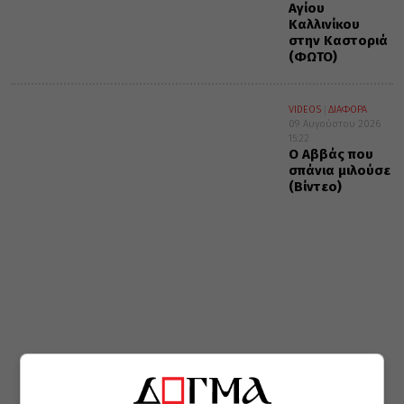
Αγίου
Καλλινίκου
στην Καστοριά
(ΦΩΤΟ)
VIDEOS
ΔΙΑΦΟΡΑ
09 Αυγούστου 2026
15:22
Ο Αββάς που
σπάνια μιλούσε
(Βίντεο)