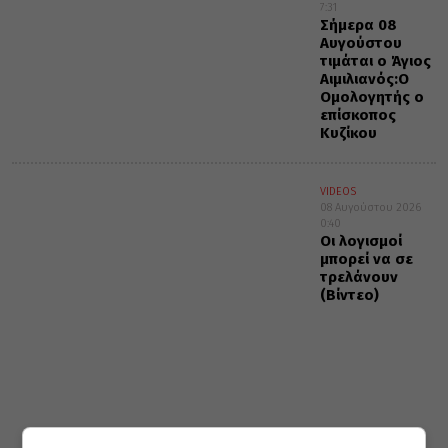
7:31
Σήμερα 08
Αυγούστου
τιμάται ο Άγιος
Αιμιλιανός:Ο
Ομολογητής ο
επίσκοπος
Κυζίκου
VIDEOS
08 Αυγούστου 2026
0:40
Οι λογισμοί
μπορεί να σε
τρελάνουν
(Βίντεο)