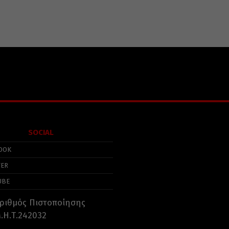
SOCIAL
OOK
TER
UBE
ριθμός Πιστοποίησης
.Η.Τ.242032