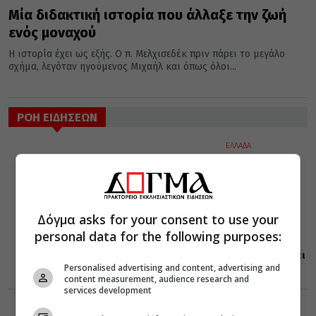
Μία διδακτική ιστορία που άλλαξε την ζωή
ενός μοναχού
Η ιστορία έχει ως εξής. Ο π. Μελχισεδέκ πριν πάρει το μεγάλο
σχήμα, λεγόταν ηγούμενος Μιχαήλ και όπως όλοι...
ΡΟΗ ΕΙΔΗΣΕΩΝ
ΕΛΛΑΔΑ
ΜΗΤΡΟΠΟΛΕΙΣ
07 Αυγούστου 2026
19:10
Δημητριάδος
Ιγνάτιος: «Η
Παναγία μας
Δόγμα asks for your consent to use your
δείχνει τον
personal data for the following purposes:
δρόμο της
ταπείνωσης και
της σιωπής»
Personalised advertising and content, advertising and
content measurement, audience research and
services development
ΕΛΛΑΔΑ