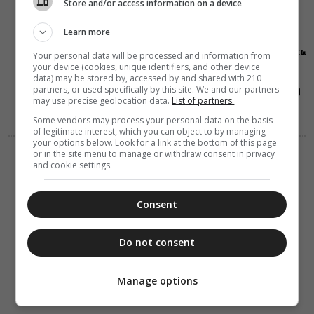
Store and/or access information on a device
ΜΗΤΡΟΠΟΛΕΙΣ
07 Αυγούστου 2026
19:10
Learn more
Η εορτή της
Μεταμορφώσεως
Your personal data will be processed and information from
του Σωτήρος
your device (cookies, unique identifiers, and other device
σε
data) may be stored by, accessed by and shared with 210
Μεταμόρφωση
partners, or used specifically by this site. We and our partners
may use precise geolocation data.
List of partners.
Μολάων και
Ανθοχώρι
Some vendors may process your personal data on the basis
of legitimate interest, which you can object to by managing
your options below. Look for a link at the bottom of this page
or in the site menu to manage or withdraw consent in privacy
ΔΙΑΛΟΓΟΣ
ΔΙΑΦΟΡΑ
and cookie settings.
07 Αυγούστου 2026
19:10
Οι φύσεις του
Χριστού
Consent
Do not consent
Manage options