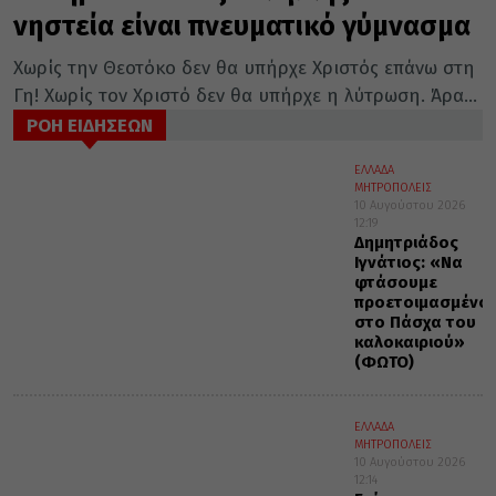
νηστεία είναι πνευματικό γύμνασμα
Χωρίς την Θεοτόκο δεν θα υπήρχε Χριστός επάνω στη
Γη! Χωρίς τον Χριστό δεν θα υπήρχε η λύτρωση. Άρα...
ΡΟΗ ΕΙΔΗΣΕΩΝ
ΕΛΛΑΔΑ
ΜΗΤΡΟΠΟΛΕΙΣ
10 Αυγούστου 2026
12:19
Δημητριάδος
Ιγνάτιος: «Να
φτάσουμε
προετοιμασμένοι
στο Πάσχα του
καλοκαιριού»
(ΦΩΤΟ)
ΕΛΛΑΔΑ
ΜΗΤΡΟΠΟΛΕΙΣ
10 Αυγούστου 2026
12:14