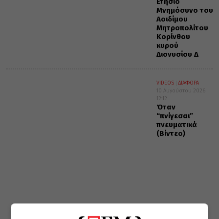
Ετήσιο
Μνημόσυνο του
Αοιδίμου
Μητροπολίτου
Κορίνθου
κυρού
Διονυσίου Δ΄
VIDEOS
ΔΙΑΦΟΡΑ
10 Αυγούστου 2026
12:12
Όταν
“πνίγεσαι”
πνευματικά
(Βίντεο)