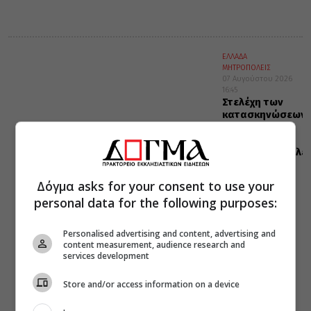
ΕΛΛΑΔΑ
ΜΗΤΡΟΠΟΛΕΙΣ
07 Αυγούστου 2026
16:45
Στελέχη των
κατασκηνώσεων
της
Μητροπόλεως
Αλεξανδρουπόλε
στα
Πριγκηπόνησα
Δόγμα asks for your consent to use your
(ΦΩΤΟ)
personal data for the following purposes:
Personalised advertising and content, advertising and
content measurement, audience research and
services development
Store and/or access information on a device