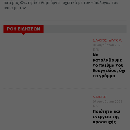
πατέρας Φεντερίκο Λομπάρντι, σχετικά με τον «διάλογο» του
πάπα με τον...
ΡΟΗ ΕΙΔΗΣΕΩΝ
ΔΙΑΛΟΓΟΣ
ΔΙΑΦΟΡΑ
07 Αυγούστου 2026
17:18
Να
καταλάβουμε
το πνεύμα του
Ευαγγελίου, όχι
το γράμμα
ΔΙΑΛΟΓΟΣ
07 Αυγούστου 2026
17:17
Ποιότητα και
ενέργεια της
προσευχής