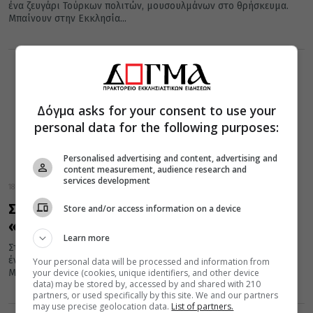
ένα ζευγάρι Τούρκων πολιτών, μουσουλμάνων στο θρήσκευμα.
Μπαίνουν στην Εκκλησία...
Δόγμα asks for your consent to use your
personal data for the following purposes:
Personalised advertising and content, advertising and
content measurement, audience research and
services development
18 Νοεμβρίου 2018
Συνταρακτικό σύγχρονο θαύμα της Παναγίας
Store and/or access information on a device
«Αγία Σιών» σε Τουρκόπουλο!
Learn more
Στις 15 Σεπτεμβρίου 2016 επισκέπτεται την Αγιάσο της Λέσβου
ένα ζευγάρι Τούρκων πολιτών, μουσουλμάνων στο θρήσκευμα.
Your personal data will be processed and information from
your device (cookies, unique identifiers, and other device
Μπαίνουν στην Εκκλησία...
data) may be stored by, accessed by and shared with 210
partners, or used specifically by this site. We and our partners
may use precise geolocation data.
List of partners.