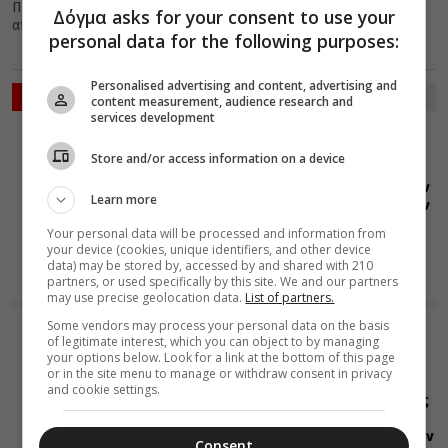
Παναγίας. Ωστόσο, η συγκεκριμένη είναι αδιαμφισβήττηα μια
Δόγμα asks for your consent to use your
από τις πιο σπάνιες...
personal data for the following purposes:
Personalised advertising and content, advertising and
ΡΟΗ ΕΙΔΗΣΕΩΝ
content measurement, audience research and
services development
ΔΙΑΛΟΓΟΣ
ΕΛΛΑΔΑ
07 Αυγούστου 2026
Store and/or access information on a device
0:36
Διδαχές για την
Learn more
προσευχή στην
αθωνική γη
Your personal data will be processed and information from
your device (cookies, unique identifiers, and other device
data) may be stored by, accessed by and shared with 210
partners, or used specifically by this site. We and our partners
may use precise geolocation data.
List of partners.
Some vendors may process your personal data on the basis
ΕΟΡΤΟΛΟΓΙΟ
of legitimate interest, which you can object to by managing
07 Αυγούστου 2026
your options below. Look for a link at the bottom of this page
0:35
or in the site menu to manage or withdraw consent in privacy
Σαν σήμερα:
and cookie settings.
Όλες οι εορτές
και γεγονότα
που συνέβησαν
Consent