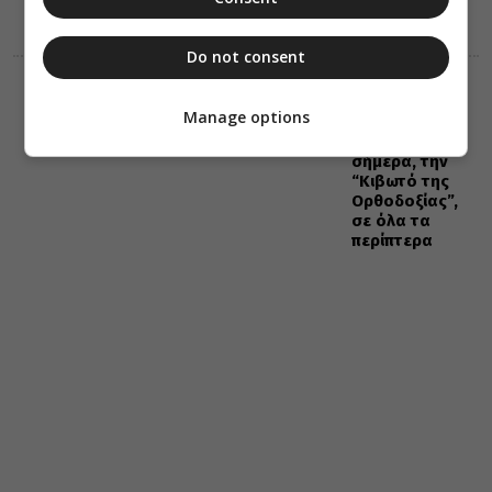
07 Αυγούστου
Do not consent
ΔΙΑΦΟΡΑ
ΕΛΛΑΔΑ
06 Αυγούστου 2026
Manage options
21:25
Μη χάσετε
σήμερα, την
“Κιβωτό της
Ορθοδοξίας”,
σε όλα τα
περίπτερα