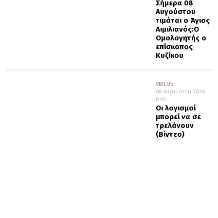
Σήμερα 08
Αυγούστου
τιμάται ο Άγιος
Αιμιλιανός:Ο
Ομολογητής ο
επίσκοπος
Κυζίκου
VIDEOS
08 Αυγούστου 2026
0:40
Οι λογισμοί
μπορεί να σε
τρελάνουν
(Βίντεο)