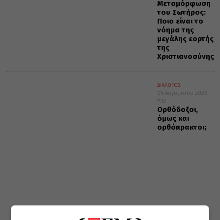
Μεταμόρφωση
του Σωτήρος:
Ποιο είναι το
νόημα της
μεγάλης εορτής
της
Χριστιανοσύνης
ΔΙΑΛΟΓΟΣ
06 Αυγούστου 2026
9:12
Ορθόδοξοι,
όμως και
ορθόπρακτοι;