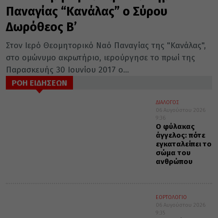
Παναγίας “Κανάλας” ο Σύρου
Δωρόθεος Β’
Στον Ιερό Θεομητορικό Ναό Παναγίας της "Κανάλας",
στο ομώνυμο ακρωτήριο, ιερούργησε το πρωί της
Παρασκευής 30 Ιουνίου 2017 ο...
ΡΟΗ ΕΙΔΗΣΕΩΝ
ΔΙΑΛΟΓΟΣ
06 Αυγούστου 2026
9:36
Ο φύλακας
άγγελος: πότε
εγκαταλείπει το
σώμα του
ανθρώπου
ΕΟΡΤΟΛΟΓΙΟ
06 Αυγούστου 2026
9:35