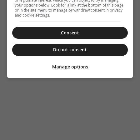
of legitimate interest, which you can object to by managing
your options below. Look for a link at the bottom of this page
or in the site menu to manage or withdraw consent in privacy
and cookie settings.
Consent
Do not consent
Manage options