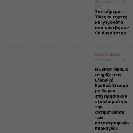
08 Αυγούστου 2026
0:39
Σαν σήμερα:
Όλες οι εορτές
και γεγονότα
που συνέβησαν
08 Αυγούστου
ΔΙΑΦΟΡΑ
ΕΛΛΑΔΑ
07 Αυγούστου 2026
20:00
Η LEROY MERLIN
στηρίζει τον
Ελληνικό
Ερυθρό Σταυρό
με δωρεά
επιχειρησιακού
εξοπλισμού για
την
αντιμετώπιση
των
καταστροφικών
πυρκαγιών