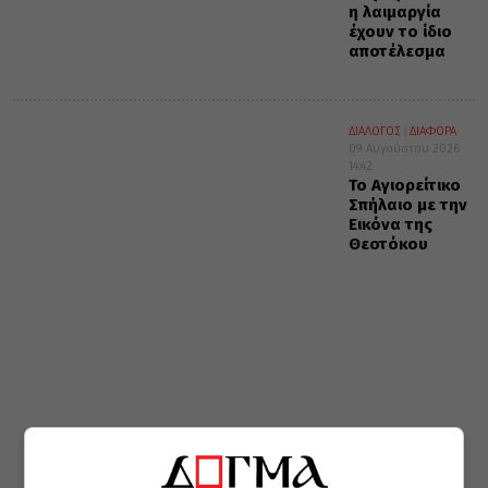
η λαιμαργία
έχουν το ίδιο
αποτέλεσμα
ΔΙΑΛΟΓΟΣ
ΔΙΑΦΟΡΑ
09 Αυγούστου 2026
14:42
Το Αγιορείτικο
Σπήλαιο με την
Εικόνα της
Θεοτόκου