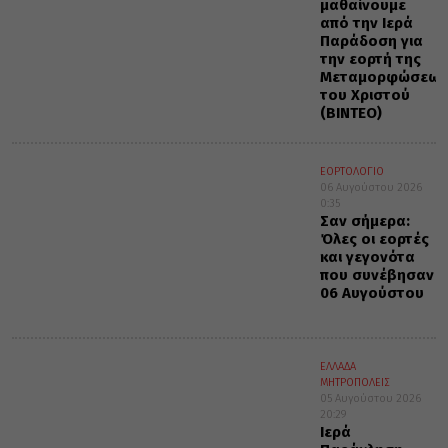
μαθαίνουμε
από την Ιερά
Παράδοση για
την εορτή της
Μεταμορφώσεως
του Χριστού
(ΒΙΝΤΕΟ)
ΕΟΡΤΟΛΟΓΙΟ
06 Αυγούστου 2026
0:35
Σαν σήμερα:
Όλες οι εορτές
και γεγονότα
που συνέβησαν
06 Αυγούστου
ΕΛΛΑΔΑ
ΜΗΤΡΟΠΟΛΕΙΣ
05 Αυγούστου 2026
20:29
Ιερά