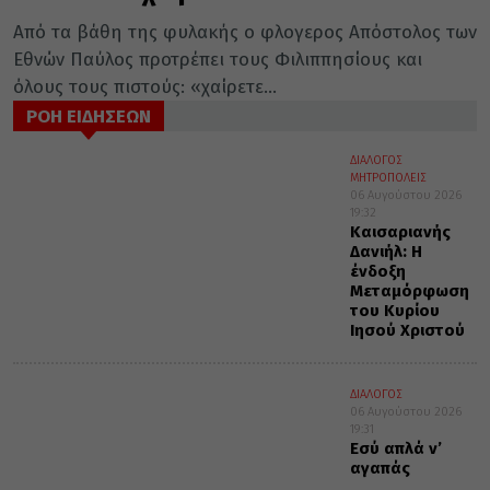
Από τα βάθη της φυλακής ο φλογε­ρος Απόστολος των
Εθνών Παύλος προτρέπει τους Φιλιππησίους και
όλους τους πιστούς: «χαίρετε...
ΡΟΗ ΕΙΔΗΣΕΩΝ
ΔΙΑΛΟΓΟΣ
ΜΗΤΡΟΠΟΛΕΙΣ
06 Αυγούστου 2026
19:32
Καισαριανής
Δανιήλ: Η
ένδοξη
Μεταμόρφωση
του Κυρίου
Ιησού Χριστού
ΔΙΑΛΟΓΟΣ
06 Αυγούστου 2026
19:31
Εσύ απλά ν’
αγαπάς