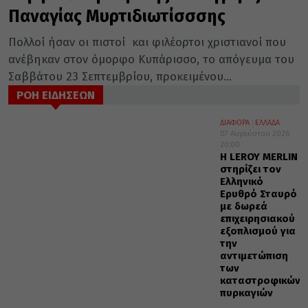
Παναγίας Μυρτιδιωτίσσσης
Πολλοί ήσαν οι πιστοί και φιλέορτοι χριστιανοί που
ανέβηκαν στον όμορφο Κυπάρισσο, το απόγευμα του
Σαββάτου 23 Σεπτεμβρίου, προκειμένου...
ΡΟΗ ΕΙΔΗΣΕΩΝ
ΔΙΑΦΟΡΑ
ΕΛΛΑΔΑ
07 Αυγούστου 2026
20:00
Η LEROY MERLIN
στηρίζει τον
Ελληνικό
Ερυθρό Σταυρό
με δωρεά
επιχειρησιακού
εξοπλισμού για
την
αντιμετώπιση
των
καταστροφικών
πυρκαγιών