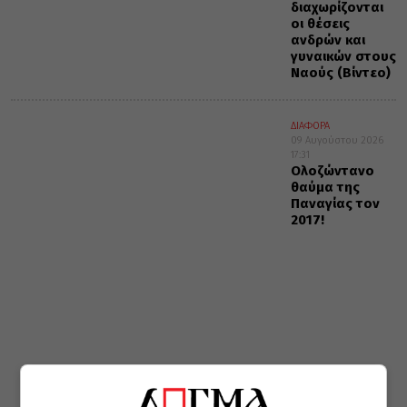
διαχωρίζονται
οι θέσεις
ανδρών και
γυναικών στους
Ναούς (Βίντεο)
ΔΙΑΦΟΡΑ
09 Αυγούστου 2026
17:31
Ολοζώντανο
θαύμα της
Παναγίας τον
2017!