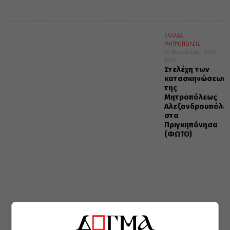
ΕΛΛΑΔΑ
ΜΗΤΡΟΠΟΛΕΙΣ
07 Αυγούστου 2026
16:45
Στελέχη των
κατασκηνώσεων
της
Μητροπόλεως
Αλεξανδρουπόλε
στα
Πριγκηπόνησα
(ΦΩΤΟ)