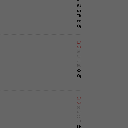
–
Αφιέρωμα
στην
“Κιβωτό
της
Ορθοδοξίας”
ΔΙΑΛΟΓΟΣ
ΔΙΑΦΟΡΑ
08
Αυγούστου
2026
10:34
Φιλτάτη
Ορθοδοξία
ΔΙΑΛΟΓΟΣ
ΔΙΑΦΟΡΑ
08
Αυγούστου
2026
9:32
Ως