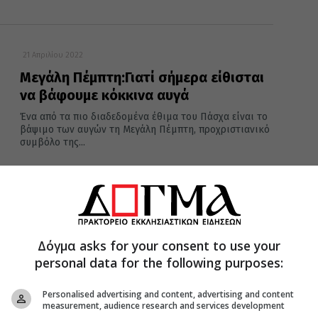
21 Απριλίου 2022
Μεγάλη Πέμπτη:Γιατί σήμερα είθισται
να βάφουμε κόκκινα αυγά
Ένα από τα πιο διαδεδομένα έθιμα του Πάσχα είναι το
βάψιμο των αυγών τη Μεγάλη Πέμπτη, προχριστιανικό
συμβόλο της...
17 Απριλίου 2022
Κυριακή των Βαΐων: Γιατί σήμερα
Δόγμα asks for your consent to use your
καταλύεται η νηστεία και τρώμε ψάρι
personal data for the following purposes:
Την Κυριακή των Βαΐων γιορτάζουμε την πανηγυρική
είσοδο του Κυρίου Ιησού Χριστού στην Ιερουσαλήμ.
Personalised advertising and content, advertising and content
Παρά το γεγονός ότι είναι...
measurement, audience research and services development