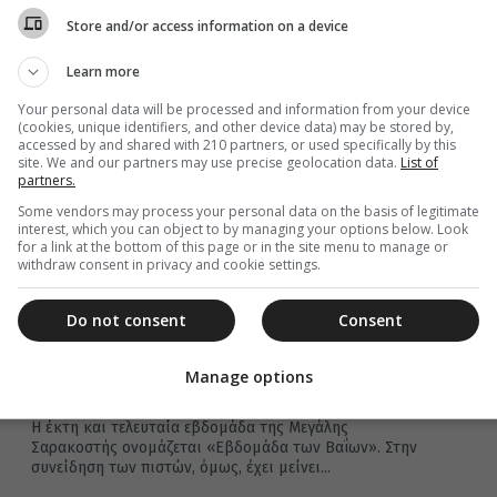
Store and/or access information on a device
Learn more
17 Απριλίου 2022
Your personal data will be processed and information from your device
Κυριακή των Βαΐων: Τα έθιμα και οι
(cookies, unique identifiers, and other device data) may be stored by,
παραδόσεις της ημέρας
accessed by and shared with 210 partners, or used specifically by this
site. We and our partners may use precise geolocation data.
List of
Η Κυριακή της Μεγάλης Εβδομάδας ονομάζεται έτσι,
partners.
γιατί «μετά Βαΐων και κλάδων» έγινε η υποδοχή του
Some vendors may process your personal data on the basis of legitimate
Χριστού στα Ιεροσόλυμα.
interest, which you can object to by managing your options below. Look
for a link at the bottom of this page or in the site menu to manage or
withdraw consent in privacy and cookie settings.
Do not consent
Consent
11 Απριλίου 2022
Γιατί η εβδομάδα που ξεκινά σήμερα
Manage options
ονομάζεται “βουβή” ή “κουφή”
H έκτη και τελευταία εβδομάδα της Μεγάλης
Σαρακοστής ονομάζεται «Εβδομάδα των Βαΐων». Στην
συνείδηση των πιστών, όμως, έχει μείνει...