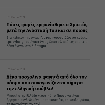
03 Μαΐου 2021
Πόσες φορές εμφανίσθηκε ο Χριστός
μετά την Ανάστασή Του και σε ποιους
Στα κείμενα της Αγίας Γραφής παρουσιάζονται ένδεκα
εμφανίσεις του Αναστάντος Χριστού, από τις οποίες οι
δέκα έγιναν στο διάστημα...
02 Μαΐου 2021
Δέκα πασχαλινά φαγητά από όλο τον
κόσμο που συναγωνίζονται σήμερα
την ελληνική σούβλα!
Μπορεί στην Ελλάδα γευστικά το Πάσχα να είναι
άρρηκτα συνδεδεμένο με το τσουρέκι, τα κουλουράκια,
τη μαγειρίτσα, το αρνί...