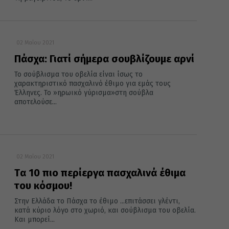
02 Μαΐου 2021
Πάσχα: Γιατί σήμερα σουβλίζουμε αρνί
Το σούβλισμα του οβελία είναι ίσως το
χαρακτηριστικό πασχαλινό έθιμο για εμάς τους
Έλληνες. Το »ηρωικό γύρισμα»στη σούβλα
αποτελούσε...
02 Μαΐου 2021
Tα 10 πιο περίεργα πασχαλινά έθιμα
του κόσμου!
Στην Ελλάδα το Πάσχα το έθιμο ...επιτάσσει γλέντι,
κατά κύριο λόγο στο χωριό, και σούβλισμα του οβελία.
Και μπορεί...