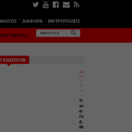
ΙΑΛΟΓΟΣ
ΔΙΑΦΟΡΑ
ΜΗΤΡΟΠΟΛΕΙΣ
ΚΕΣ ΣΥΝΤΑΓΕΣ
Η ΕΙΔΗΣΕΩΝ
ΔΙΑΛΟΓΟΣ
ΕΛΛΑΔΑ
08
Αυγούστου
2026
10:35
Ο
αοίδιμος
π.
Γεώργιος
Δ.
Μεταλληνός