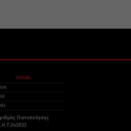
SOCIAL
OOK
TER
UBE
ριθμός Πιστοποίησης
.Η.Τ.242032