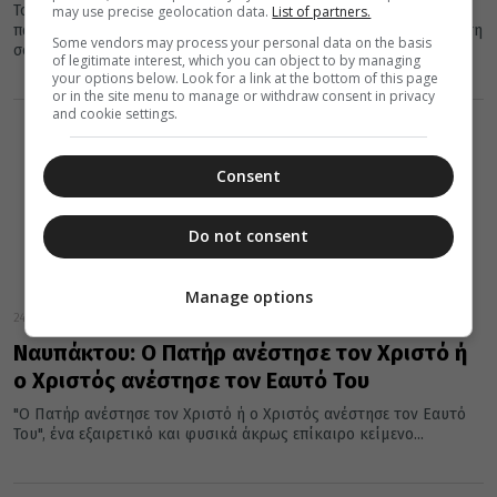
Το σούβλισμα του οβελία είναι ίσως το χαρακτηριστικό
may use precise geolocation data.
List of partners.
πασχαλινό έθιμο για εμάς τους Έλληνες. Το »ηρωικό γύρισμα»στη
Some vendors may process your personal data on the basis
σούβλα αποτελούσε...
of legitimate interest, which you can object to by managing
your options below. Look for a link at the bottom of this page
or in the site menu to manage or withdraw consent in privacy
and cookie settings.
Consent
Do not consent
Manage options
24 Απριλίου 2022
Ναυπάκτου: Ο Πατήρ ανέστησε τον Χριστό ή
ο Χριστός ανέστησε τον Εαυτό Του
"Ο Πατήρ ανέστησε τον Χριστό ή ο Χριστός ανέστησε τον Εαυτό
Του", ένα εξαιρετικό και φυσικά άκρως επίκαιρο κείμενο...