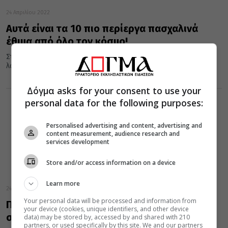
24 Απριλίου 2022
Αυτά είναι τα 10 πιο περίεργα πασχαλινά
έθιμα από όλο τον κόσμο!
Στην Ελλάδα το Πάσχα το έθιμο ...επιτάσσει γλέντι, κατά κύριο
λόγο στο χωριό, και σούβλισμα του οβελία. Και μπορεί...
Δόγμα asks for your consent to use your
personal data for the following purposes:
Personalised advertising and content, advertising and
content measurement, audience research and
services development
Store and/or access information on a device
Learn more
24 Απριλίου 2022
Your personal data will be processed and information from
Πάσχα: Γιατί σήμερα το έθιμο καλεί να
your device (cookies, unique identifiers, and other device
σουβλίζουμε αρνί
data) may be stored by, accessed by and shared with 210
partners, or used specifically by this site. We and our partners