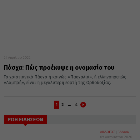
24 Απριλίου 2022
Πάσχα: Πώς προέκυψε η ονομασία του
Το χριστιανικό Πάσχα ή κοινώς «Πασχαλιά», ή ελληνοπρεπώς
«Λαμπρή», είναι η μεγαλύτερη εορτή της Ορθοδοξίας.
1
2
…
4
ΡΟΗ ΕΙΔΗΣΕΩΝ
ΔΙΑΛΟΓΟΣ
ΕΛΛΑΔΑ
09 Αυγούστου 2026