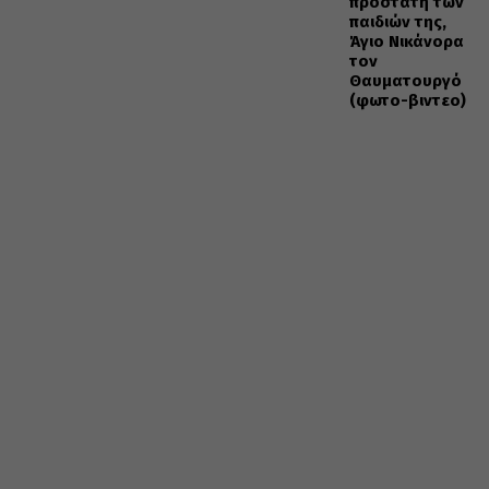
προστάτη των
παιδιών της,
Άγιο Νικάνορα
τον
Θαυματουργό
(φωτο-βιντεο)