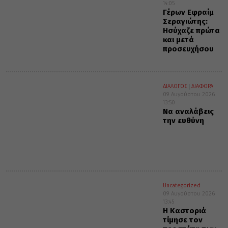
14:05
Γέρων Εφραίμ
Σεραγιώτης:
Ησύχαζε πρώτα
και μετά
προσευχήσου
ΔΙΑΛΟΓΟΣ
ΔΙΑΦΟΡΑ
09 Αυγούστου 2026
13:50
Να αναλάβεις
την ευθύνη
Uncategorized
09 Αυγούστου 2026
13:45
Η Καστοριά
τίμησε τον