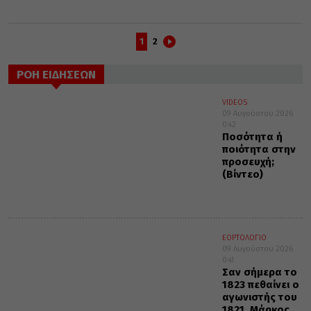
1
2
ΡΟΗ ΕΙΔΗΣΕΩΝ
VIDEOS
09 Αυγούστου 2026
0:42
Ποσότητα ή
ποιότητα στην
προσευχή;
(Βίντεο)
ΕΟΡΤΟΛΟΓΙΟ
09 Αυγούστου 2026
0:41
Σαν σήμερα το
1823 πεθαίνει ο
αγωνιστής του
1821, Μάρκος