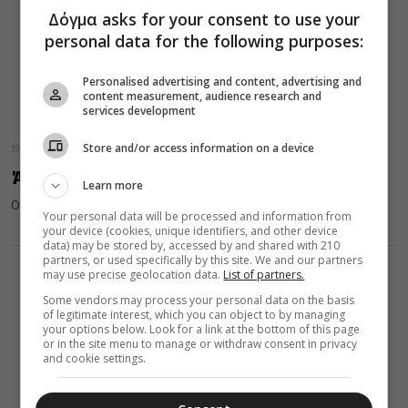
Δόγμα asks for your consent to use your
personal data for the following purposes:
Personalised advertising and content, advertising and
content measurement, audience research and
services development
Store and/or access information on a device
19 Οκτωβρίου 2023
Άγιος Μάξιμος: Απάθεια και πάθη
Learn more
Ο Άγιος Μάξιμος ο Ομολογητής περί απαθείας
Your personal data will be processed and information from
your device (cookies, unique identifiers, and other device
data) may be stored by, accessed by and shared with 210
partners, or used specifically by this site. We and our partners
may use precise geolocation data.
List of partners.
Some vendors may process your personal data on the basis
of legitimate interest, which you can object to by managing
your options below. Look for a link at the bottom of this page
or in the site menu to manage or withdraw consent in privacy
and cookie settings.