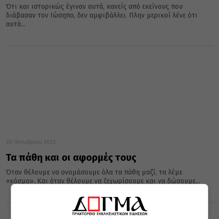
Ότι και ιστορικώς έγιναν αυτά, κανείς από εκείνους που
διάβασαν τον Ιώσηπο, δεν αμφιβάλλει. Πλην μερικοί λένε ότι
αυτά...
30 Οκτωβρίου 2023
Τα πάθη και οι αφορμές τους
Όταν θέλουμε να ονομάσουμε όλα τα πάθη μαζί, τα λέμε
«κόσμο». Και όταν θέλουμε να ξεχωρίσουμε και να δώσουμε...