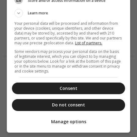
Store and/or access information on a device
ΔΙΑΦΟΡΑ
06 Αυγούστου 2026
Learn more
12:31
Ανήμερα του
Your personal data will be processed and information from
Σωτήρος
your device (cookies, unique identifiers, and other device
μαγειρεύουμε
data) may be stored by, accessed by and shared with 210
μπαρμπούνια
partners, or used specifically by this site. We and our partners
μαρινάτα
may use precise geolocation data.
List of partners.
Some vendors may process your personal data on the basis
of legitimate interest, which you can object to by managing
your options below. Look for a link at the bottom of this page
ΔΙΑΦΟΡΑ
ΕΛΛΑΔΑ
or in the site menu to manage or withdraw consent in privacy
06 Αυγούστου 2026
and cookie settings.
10:27
Μη χάσετε
σήμερα, την
Consent
“Κιβωτό της
Ορθοδοξίας”,
σε όλα τα
Do not consent
περίπτερα
Manage options