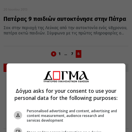
20 Ιουνίου 2013
Πατέρας 9 παιδιών αυτοκτόνησε στην Πάτρα
Σοκ στην περιοχή της Λεύκας από την αυτοκτονία ενός 48χρονου,
πατέρα οκτώ παιδιών. Σύμφωνα με τις πρώτες πληροφορίες ο...
1
…
7
8
ΡΟΗ ΕΙΔΗΣΕΩΝ
ΔΙΑΛΟΓΟΣ
06 Αυγούστου 2026
Δόγμα asks for your consent to use your
12:32
Ιδού βαδίζω
personal data for the following purposes:
προς Θεία
Κοινωνία
Personalised advertising and content, advertising and
content measurement, audience research and
services development