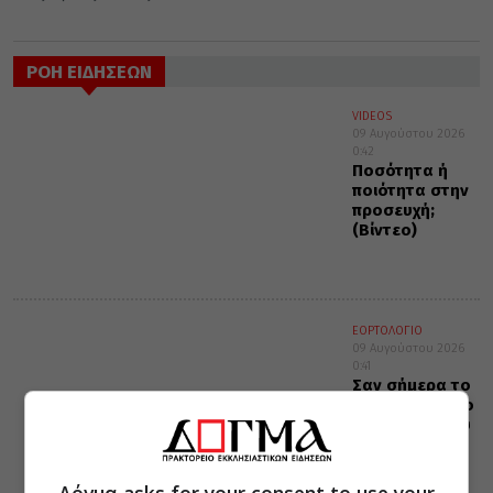
ΡΟΗ ΕΙΔΗΣΕΩΝ
VIDEOS
09 Αυγούστου 2026
0:42
Ποσότητα ή
ποιότητα στην
προσευχή;
(Βίντεο)
ΕΟΡΤΟΛΟΓΙΟ
09 Αυγούστου 2026
0:41
Σαν σήμερα το
1823 πεθαίνει ο
αγωνιστής του
1821, Μάρκος
Μπότσαρης
Δόγμα asks for your consent to use your