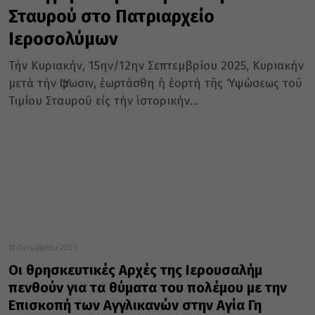
Σταυρού στο Πατριαρχείο
Ιεροσολύμων
Τήν Κυριακήν, 15ην/12ην Σεπτεμβρίου 2025, Κυριακήν
μετά τήν Ὕψωσιν, ἑωρτάσθη ἡ ἑορτή τῆς Ὑψώσεως τοῦ
Τιμίου Σταυροῦ εἰς τήν ἱστορικήν...
18 Οκτωβρίου 2023
Οι θρησκευτικές Αρχές της Ιερουσαλήμ
πενθούν για τα θύματα του πολέμου με την
Επισκοπή των Αγγλικανών στην Αγία Γη