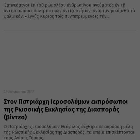
Ἐμπνεόμενοι ἐκ τοῦ ρωμαλέου ἀνθρωπίνου πνεύματος ἐν τῇ
ἀντιμετωπίσει συντριπτικῶν ἀντιξοοτήτων, ἀναμιμνῃσκόμεθα τό
ψαλμικόν: «ἐγγύς Κύριος τοῖς συντετριμμένοις τήν...
25 Αυγούστου 2017
Στον Πατριάρχη Ιεροσολύμων εκπρόσωποι
της Ρωσσικής Εκκλησίας της Διασποράς
(βίντεο)
Ο Πατριάρχης Ιεροσολύμων Θεόφιλος δέχθηκε σε ακρόαση μέλη
της Ρωσσικής Εκκλησίας της Διασποράς, τα οποία επισκέπτονται
τους Αγίους Τόπους.