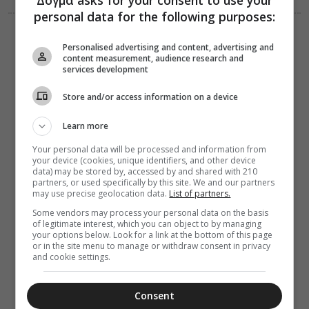
personal data for the following purposes:
ΔΙΑΛΟΓΟΣ
ΔΙΑΦΟΡΑ
08 Αυγούστου 2026
Personalised advertising and content, advertising and
21:12
content measurement, audience research and
Λογισμοί και η
services development
εν Χριστώ
ειρήνη
Store and/or access information on a device
Learn more
Your personal data will be processed and information from
your device (cookies, unique identifiers, and other device
data) may be stored by, accessed by and shared with 210
partners, or used specifically by this site. We and our partners
may use precise geolocation data.
List of partners.
Some vendors may process your personal data on the basis
of legitimate interest, which you can object to by managing
your options below. Look for a link at the bottom of this page
or in the site menu to manage or withdraw consent in privacy
and cookie settings.
Consent