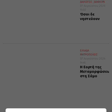
ΔΙΑΛΟΓΟΣ
ΔΙΑΦΟΡΑ
07 Αυγούστου 2026
15:02
Όσοι δε
νηστεύουν
ΕΛΛΑΔΑ
ΜΗΤΡΟΠΟΛΕΙΣ
07 Αυγούστου 2026
14:46
Η Εορτή της
Μεταμορφώσεως
στη Σάμο