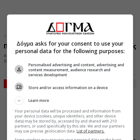
08 Αυγούστου 2019
Δόγμα asks for your consent to use your
Πώς προέκυψαν τα προσωνύμια της Παναγίας
personal data for the following purposes:
Αμέτρητες είναι οι προσωνυμίες που έχει δώσει ο λαός μας στην
Παναγία. Τα ονόματα αυτά σφυρηλάτησαν μέσα στο χρόνο...
Personalised advertising and content, advertising and
content measurement, audience research and
services development
ΡΟΗ ΕΙΔΗΣΕΩΝ
Store and/or access information on a device
VIDEOS
Learn more
06 Αυγούστου 2026
0:36
Your personal data will be processed and information from
Όσα
your device (cookies, unique identifiers, and other device
μαθαίνουμε
data) may be stored by, accessed by and shared with 210
από την Ιερά
partners, or used specifically by this site. We and our partners
Παράδοση για
may use precise geolocation data.
List of partners.
την εορτή της
Μεταμορφώσεως
Some vendors may process your personal data on the basis