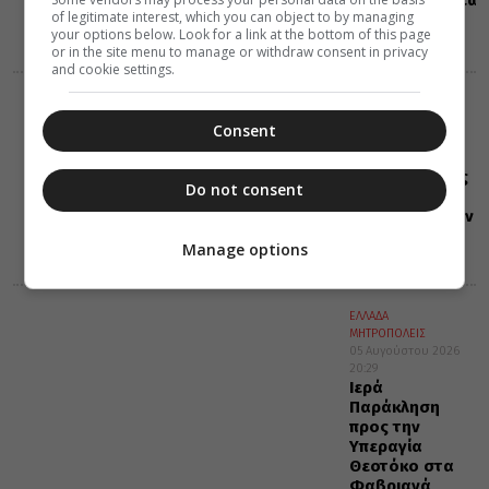
of legitimate interest, which you can object to by managing
του Χριστού
your options below. Look for a link at the bottom of this page
(ΒΙΝΤΕΟ)
or in the site menu to manage or withdraw consent in privacy
and cookie settings.
ΕΟΡΤΟΛΟΓΙΟ
06 Αυγούστου 2026
Consent
0:35
Σαν σήμερα:
Όλες οι εορτές
Do not consent
και γεγονότα
που συνέβησαν
06 Αυγούστου
Manage options
ΕΛΛΑΔΑ
ΜΗΤΡΟΠΟΛΕΙΣ
05 Αυγούστου 2026
20:29
Ιερά
Παράκληση
προς την
Υπεραγία
Θεοτόκο στα
Φαβριανά