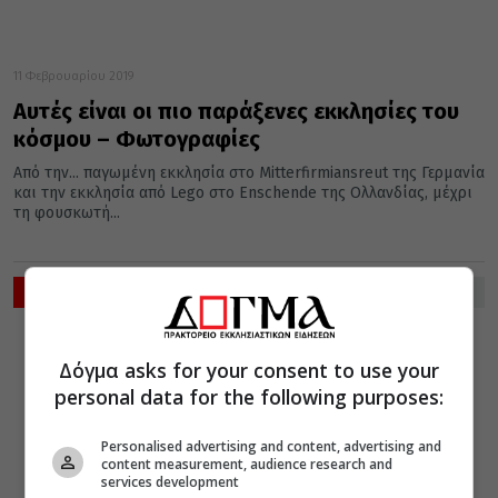
11 Φεβρουαρίου 2019
Αυτές είναι οι πιο παράξενες εκκλησίες του
κόσμου – Φωτογραφίες
Από την... παγωμένη εκκλησία στο Mitterfirmiansreut της Γερμανία
και την εκκλησία από Lego στο Enschende της Ολλανδίας, μέχρι
τη φουσκωτή...
ΡΟΗ ΕΙΔΗΣΕΩΝ
ΔΙΑΛΟΓΟΣ
ΔΙΑΦΟΡΑ
08 Αυγούστου 2026
Δόγμα asks for your consent to use your
21:12
Λογισμοί και η
personal data for the following purposes:
εν Χριστώ
ειρήνη
Personalised advertising and content, advertising and
content measurement, audience research and
services development