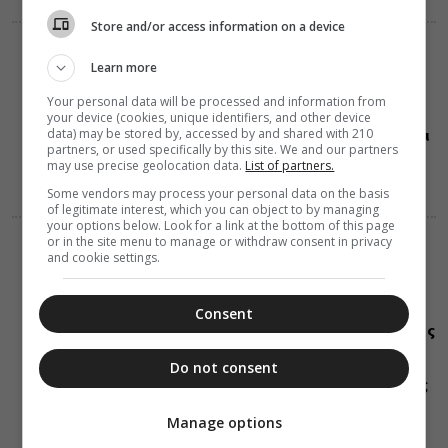
Store and/or access information on a device
ΔΙΑΛΟΓΟΣ
Learn more
08 Αυγούστου 2026
21:12
Γιατί ο Θεός
Your personal data will be processed and information from
επιτρέπει να
your device (cookies, unique identifiers, and other device
data) may be stored by, accessed by and shared with 210
πεθαίνουν νέοι
partners, or used specifically by this site. We and our partners
άνθρωποι
may use precise geolocation data.
List of partners.
Some vendors may process your personal data on the basis
of legitimate interest, which you can object to by managing
your options below. Look for a link at the bottom of this page
or in the site menu to manage or withdraw consent in privacy
ΔΙΑΛΟΓΟΣ
and cookie settings.
08 Αυγούστου 2026
21:11
Γέροντας
Αιμιλιανός
Consent
Σιμωνοπετρίτης:
Ο εγωισμός
είναι λάθος
Do not consent
στην κρίση της
νοήσεως
Manage options