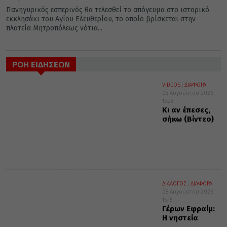
Πανηγυρικός εσπερινός θα τελεσθεί το απόγευμα στο ιστορικό
εκκλησάκι του Αγίου Ελευθερίου, το οποίο βρίσκεται στην
πλατεία Μητροπόλεως νότια...
ΡΟΗ ΕΙΔΗΣΕΩΝ
VIDEOS
ΔΙΑΦΟΡΑ
08 Αυγούστου 2026
15:28
Κι αν έπεσες,
σήκω (Βίντεο)
ΔΙΑΛΟΓΟΣ
ΔΙΑΦΟΡΑ
08 Αυγούστου 2026
15:15
Γέρων Εφραίμ:
Η νηστεία