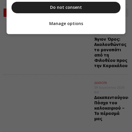
Do not consent
ΡΟΗ ΕΙΔΗΣΕΩΝ
Manage options
ΔΙΑΛΟΓΟΣ
09 Αυγούστου 2026
8:42
Άγιον Όρος:
Ακολουθώντας
το μονοπάτι
από τη
Φιλοθέου προς
την Καρακάλου
ΔΙΑΦΟΡΑ
09 Αυγούστου 2026
8:41
Δεκαπενταύγουσ
Πάσχα του
καλοκαιριού –
Το πέρασμά
μας