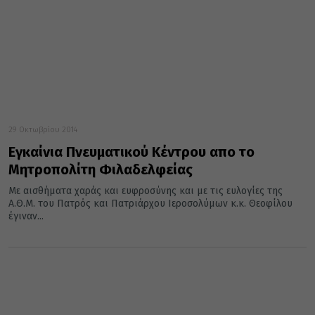
29 Οκτωβρίου 2014
Εγκαίνια Πνευματικού Κέντρου απο το
Μητροπολίτη Φιλαδελφείας
Με αισθήματα χαράς και ευφροσύνης και με τις ευλογίες της
Α.Θ.Μ. του Πατρός και Πατριάρχου Ιεροσολύμων κ.κ. Θεοφίλου
έγιναν...