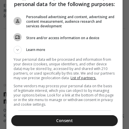
personal data for the following purposes:
Επίσκεψη στο πνευματικό διοικητικό κέντρο της Ιεράς
Μητρόπολης Φθιώτιδος πραγματοποίησαν σήμερα το πρωί ο
διοικητής του ΚΕΥΠ Συνταγματάρχης κ....
Personalised advertising and content, advertising and
content measurement, audience research and
services development
Store and/or access information on a device
Learn more
Your personal data will be processed and information from
your device (cookies, unique identifiers, and other device
data) may be stored by, accessed by and shared with 210
partners, or used specifically by this site. We and our partners
may use precise geolocation data.
List of partners.
Some vendors may process your personal data on the basis
08 Αυγούστου 2013
of legitimate interest, which you can object to by managing
Πνευματικό Κέντρο στη Βηθλεέμ από το
your options below. Look for a link at the bottom of this page
or in the site menu to manage or withdraw consent in privacy
Πατριαρχείο Ιεροσολύμων
and cookie settings.
Ολοκληρώθηκαν οι εργασίες για την δημιουργία Πνευματικού
Κέντρου στους χώρους του Ιερού Προσκυνήματος της Γεννήσεως
Consent
στην πόλη της Βηθελεέμ.