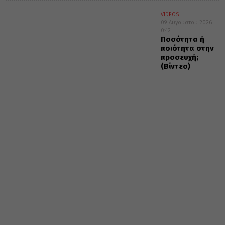
VIDEOS
09 Αυγούστου 2026
0:42
Ποσότητα ή
ποιότητα στην
προσευχή;
(Βίντεο)