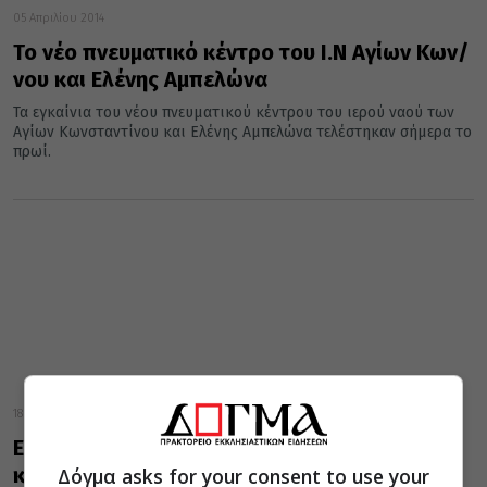
05 Απριλίου 2014
Το νέο πνευματικό κέντρο του Ι.Ν Αγίων Κων/
νου και Ελένης Αμπελώνα
Τα εγκαίνια του νέου πνευματικού κέντρου του ιερού ναού των
Αγίων Κωνσταντίνου και Ελένης Αμπελώνα τελέστηκαν σήμερα το
πρωί.
18 Σεπτεμβρίου 2013
Επίσκεψη Αξιωματικών στο πνευματικό
κέντρο της Ι.Μητρόπολης Φθιώτιδος
Δόγμα asks for your consent to use your