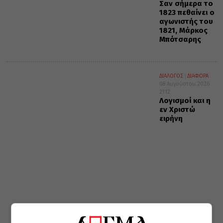
Σαν σήμερα το
1823 πεθαίνει ο
αγωνιστής του
1821, Μάρκος
Μπότσαρης
ΔΙΑΛΟΓΟΣ
ΔΙΑΦΟΡΑ
08 Αυγούστου 2026
21:12
Λογισμοί και η
εν Χριστώ
ειρήνη