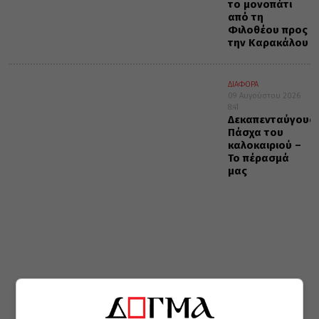
το μονοπάτι
από τη
Φιλοθέου προς
την Καρακάλου
ΔΙΑΦΟΡΑ
09 Αυγούστου 2026
8:41
Δεκαπενταύγουσ
Πάσχα του
καλοκαιριού –
Το πέρασμά
μας