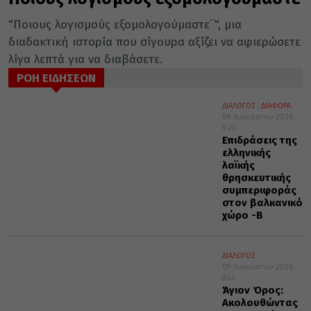
"Ποιους λογισμούς εξομολογούμαστε¨", μια
διαδακτική ιστορία που σίγουρα αξίζει να αφιερώσετε
λίγα λεπτά για να διαβάσετε.
ΡΟΗ ΕΙΔΗΣΕΩΝ
ΔΙΑΛΟΓΟΣ
ΔΙΑΦΟΡΑ
09 Αυγούστου 2026
9:20
Επιδράσεις της
ελληνικής
λαϊκής
θρησκευτικής
συμπεριφοράς
στον βαλκανικό
χώρο -Β΄
ΔΙΑΛΟΓΟΣ
09 Αυγούστου 2026
8:42
Άγιον Όρος:
Ακολουθώντας