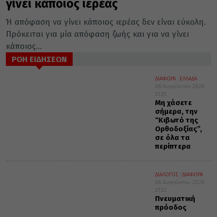
γίνει κάποιος ιερέας
Ή απόφαση να γίνει κάποιος ιερέας δεν είναι εύκολη.
Πρόκειται για μία απόφαση ζωής και για να γίνει
κάποιος...
ΡΟΗ ΕΙΔΗΣΕΩΝ
ΔΙΑΦΟΡΑ
ΕΛΛΑΔΑ
06 Αυγούστου 2026
21:25
Μη χάσετε
σήμερα, την
“Κιβωτό της
Ορθοδοξίας”,
σε όλα τα
περίπτερα
ΔΙΑΛΟΓΟΣ
ΔΙΑΦΟΡΑ
06 Αυγούστου 2026
21:22
Πνευματική
πρόοδος