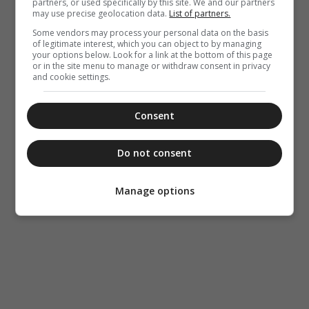
partners, or used specifically by this site. We and our partners
may use precise geolocation data.
List of partners.
Some vendors may process your personal data on the basis
of legitimate interest, which you can object to by managing
your options below. Look for a link at the bottom of this page
or in the site menu to manage or withdraw consent in privacy
and cookie settings.
Consent
Do not consent
Manage options