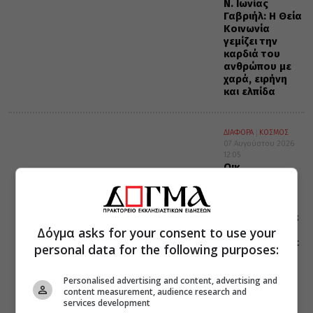
Ν. Ιωνίας
Γαβριήλ: Η Θεία
Κοινωνία
γεμίζει την
καρδιά του
ανθρώπου με
χαρά, ειρήνη
και ελπίδα
ΔΙΑΦΟΡΑ
ΚΟΣΜΟΣ
07 Αυγούστου 2026
12:05
Οικ.
Πατριάρχης:
“Εντός του
Ναού,
μαθαίνουμε να
βλέπουμε στο
Δόγμα asks for your consent to use your
πρόσωπο κάθε
personal data for the following purposes:
ανθρώπου την
εικόνα του
Θεού”
Personalised advertising and content, advertising and
content measurement, audience research and
services development