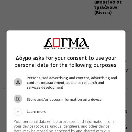
μπορεί να σε
τρελάνουν
(Βίντεο)
ΕΟΡΤΟΛΟΓΙΟ
08 Αυγούστου 2026
0:39
Σαν σήμερα:
Δόγμα asks for your consent to use your
Όλες οι εορτές
personal data for the following purposes:
και γεγονότα
που συνέβησαν
08 Αυγούστου
Personalised advertising and content, advertising and
content measurement, audience research and
services development
ΔΙΑΦΟΡΑ
ΕΛΛΑΔΑ
Store and/or access information on a device
07 Αυγούστου 2026
20:00
Η LEROY MERLIN
Learn more
στηρίζει τον
Your personal data will be processed and information from
Ελληνικό
your device (cookies, unique identifiers, and other device
Ερυθρό Σταυρό
data) may be stored by, accessed by and shared with 210