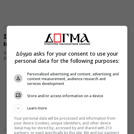
21 Σεπτεμβρίου 2020
Στις 21 Σεπτεμβρίου τιμάται ο Προφήτης
Ιωνάς
Δόγμα asks for your consent to use your
Ο Προφήτης Ιωνάς, ο οποίος τιμάται σήμερα από την Εκκλησία
έζησε επί των βασιλέων Αμασίου και Ιεροβοάμ.
personal data for the following purposes:
Personalised advertising and content, advertising and
content measurement, audience research and
services development
Store and/or access information on a device
Learn more
Your personal data will be processed and information from
your device (cookies, unique identifiers, and other device
data) may be stored by, accessed by and shared with 210
21 Σεπτεμβρίου 2019
partners, or used specifically by this site. We and our partners