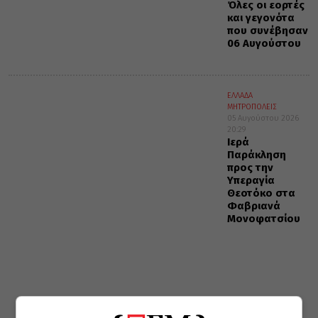
Όλες οι εορτές
και γεγονότα
που συνέβησαν
06 Αυγούστου
ΕΛΛΑΔΑ
ΜΗΤΡΟΠΟΛΕΙΣ
05 Αυγούστου 2026
20:29
Ιερά
Παράκληση
προς την
Υπεραγία
Θεοτόκο στα
Φαβριανά
Μονοφατσίου