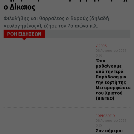
ο Δίκαιος
Φιλαλήθης και θαρραλέος ο Βαρούχ (δηλαδή
«ευλογημένος»), έζησε τον 7ο αιώνα π.Χ.
ΡΟΗ ΕΙΔΗΣΕΩΝ
VIDEOS
06 Αυγούστου 2026
0:36
Όσα
μαθαίνουμε
από την Ιερά
Παράδοση για
την εορτή της
Μεταμορφώσεως
του Χριστού
(ΒΙΝΤΕΟ)
ΕΟΡΤΟΛΟΓΙΟ
06 Αυγούστου 2026
0:35
Σαν σήμερα: