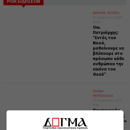
ΡΟΗ ΕΙΔΗΣΕΩΝ
ΔΙΑΦΟΡΑ
ΚΟΣΜΟΣ
07 Αυγούστου 2026
12:05
Οικ.
Πατριάρχης:
“Εντός του
Ναού,
μαθαίνουμε να
βλέπουμε στο
πρόσωπο κάθε
ανθρώπου την
εικόνα του
Θεού”
ΕΛΛΑΔΑ
ΜΗΤΡΟΠΟΛΕΙΣ
07 Αυγούστου 2026
11:54
Πανηγυρικός
εορτασμός της
Μεταμορφώσεως
του Σωτήρος