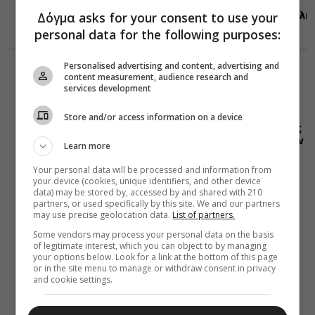
στην
Αλεξανδρούπολη
Δόγμα asks for your consent to use your
(ΦΩΤΟ)
personal data for the following purposes:
Personalised advertising and content, advertising and
ΕΛΛΑΔΑ
content measurement, audience research and
ΜΗΤΡΟΠΟΛΕΙΣ
services development
07 Αυγούστου 2026
11:45
Η εορτή της
Store and/or access information on a device
Κοιμήσεως της
Θεοτόκου στην
Learn more
Ευαγγελίστρια
Your personal data will be processed and information from
your device (cookies, unique identifiers, and other device
data) may be stored by, accessed by and shared with 210
partners, or used specifically by this site. We and our partners
may use precise geolocation data.
List of partners.
Some vendors may process your personal data on the basis
of legitimate interest, which you can object to by managing
your options below. Look for a link at the bottom of this page
or in the site menu to manage or withdraw consent in privacy
and cookie settings.