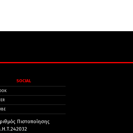
SOCIAL
OOK
TER
UBE
ριθμός Πιστοποίησης
.Η.Τ.242032