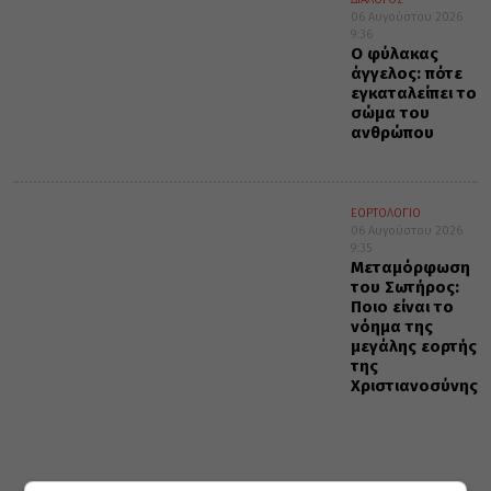
06 Αυγούστου 2026
9:36
Ο φύλακας
άγγελος: πότε
εγκαταλείπει το
σώμα του
ανθρώπου
ΕΟΡΤΟΛΟΓΙΟ
06 Αυγούστου 2026
9:35
Μεταμόρφωση
του Σωτήρος:
Ποιο είναι το
νόημα της
μεγάλης εορτής
της
Χριστιανοσύνης