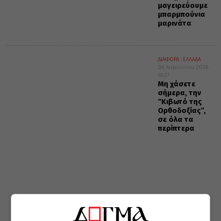
μαγειρεύουμε
μπαρμπούνια
μαρινάτα
ΔΙΑΦΟΡΑ
ΕΛΛΑΔΑ
06 Αυγούστου 2026
10:27
Μη χάσετε
σήμερα, την
“Κιβωτό της
Ορθοδοξίας”,
σε όλα τα
περίπτερα