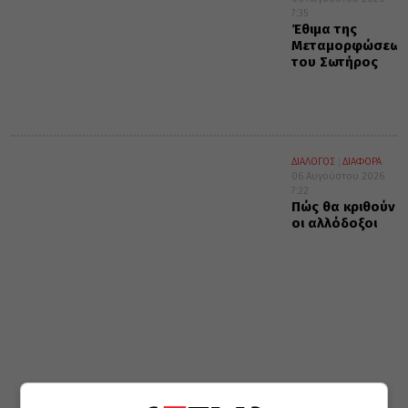
7:35
Έθιμα της
Μεταμορφώσεως
του Σωτήρος
ΔΙΑΛΟΓΟΣ
ΔΙΑΦΟΡΑ
06 Αυγούστου 2026
7:22
Πώς θα κριθούν
οι αλλόδοξοι