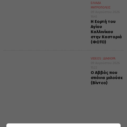
ΕΛΛΑΔΑ
ΜΗΤΡΟΠΟΛΕΙΣ
09 Αυγούστου 2026
16:45
Η Εορτή του
Αγίου
Καλλινίκου
στην Καστοριά
(ΦΩΤΟ)
VIDEOS
ΔΙΑΦΟΡΑ
09 Αυγούστου 2026
15:22
Ο Αββάς που
σπάνια μιλούσε
(Βίντεο)