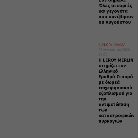
Σαν σήμερα:
Όλες οι εορτές
και γεγονότα
που συνέβησαν
08 Αυγούστου
ΔΙΑΦΟΡΑ
ΕΛΛΑΔΑ
07 Αυγούστου 2026
20:00
Η LEROY MERLIN
στηρίζει τον
Ελληνικό
Ερυθρό Σταυρό
με δωρεά
επιχειρησιακού
εξοπλισμού για
την
αντιμετώπιση
των
καταστροφικών
πυρκαγιών