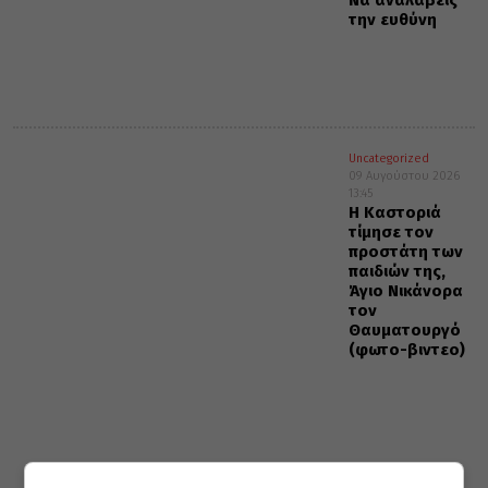
Να αναλάβεις
την ευθύνη
Uncategorized
09 Αυγούστου 2026
13:45
Η Καστοριά
τίμησε τον
προστάτη των
παιδιών της,
Άγιο Νικάνορα
τον
Θαυματουργό
(φωτο-βιντεο)