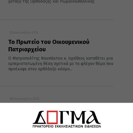
μεταξύ της Ορθόδοξης και Ρωμαιοκαθολικής
15 Ιανουαρίου 2014
Το Πρωτείο του Οικουμενικού
Πατριαρχείου
Ο Μητροπολίτης Ναυπάκτου κ. Ιερόθεος καταθέτει μια
εμπεριστατωμένη θέση σχετικά με το φλέγον θέμα που
προέκυψε στον ορθόδοξο κόσμο...
08 Ιανουαρίου 2014
Ἀπάντησις εἰς τὸ περὶ πρωτείου
κείμενον τοῦ Πατριαρχείου Μόσχας
Μὲ πρόσφατον συνοδικὴν ἀπόφασίν της, ἡ Ἐκκλησία τῆς
Ρωσσίας φαίνεται νὰ ἐπιλέγῃ διὰ μίαν εἰσέτι φορὰν