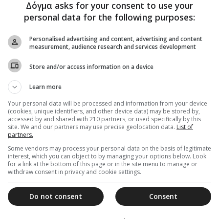
τὴν ἀπομόνωσιν τόσον...
Δόγμα asks for your consent to use your
personal data for the following purposes:
Personalised advertising and content, advertising and content
measurement, audience research and services development
27 Δεκεμβρίου 2013
Μοσχα: Τιμητικό το πρωτείο της
Store and/or access information on a device
Κωνσταντινούπολης – Ένα κείμενο
Learn more
που θα συζητηθεί
Your personal data will be processed and information from your device
Διαβάστε ολόκληρο το κείμενο στην επίσημη
(cookies, unique identifiers, and other device data) may be stored by,
μετάφραση του - Η Μόσχα ξεκαθαρίζει πως βλέπει τον
accessed by and shared with 210 partners, or used specifically by this
Οικουμενικό Πατριάρχη - Κλιμακώνεται...
site. We and our partners may use precise geolocation data.
List of
partners.
Some vendors may process your personal data on the basis of legitimate
interest, which you can object to by managing your options below. Look
for a link at the bottom of this page or in the site menu to manage or
withdraw consent in privacy and cookie settings.
Do not consent
Consent